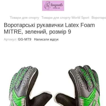
Товари для спорту
Товари для спорту World Sport
Воротарс
Воротарські рукавички Latex Foam
MITRE, зелений, розмір 9
Артикул:
GG-MT9
Написати відгук