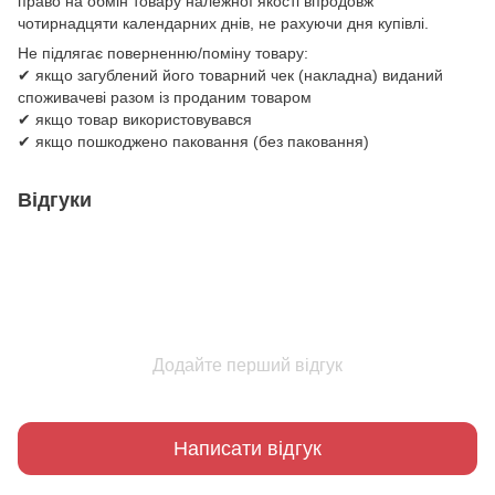
право на обмін товару належної якості впродовж
чотирнадцяти календарних днів, не рахуючи дня купівлі.
Не підлягає поверненню/поміну товару:
✔ якщо загублений його товарний чек (накладна) виданий
споживачеві разом із проданим товаром
✔ якщо товар використовувався
✔ якщо пошкоджено паковання (без паковання)
Відгуки
Додайте перший відгук
Написати відгук