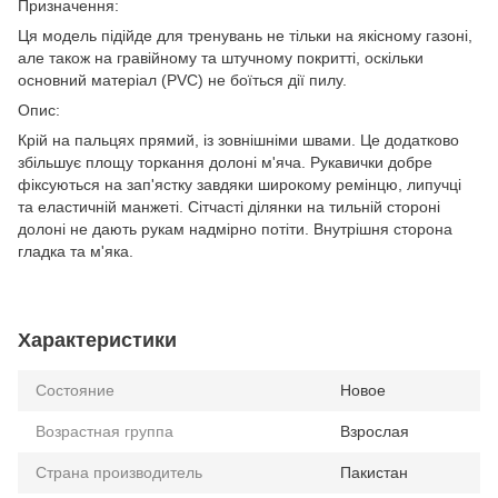
Призначення:
Ця модель підійде для тренувань не тільки на якісному газоні,
але також на гравійному та штучному покритті, оскільки
основний матеріал (PVC) не боїться дії пилу.
Опис:
Крій на пальцях прямий, із зовнішніми швами. Це додатково
збільшує площу торкання долоні м'яча. Рукавички добре
фіксуються на зап'ястку завдяки широкому ремінцю, липучці
та еластичній манжеті. Сітчасті ділянки на тильній стороні
долоні не дають рукам надмірно потіти. Внутрішня сторона
гладка та м'яка.
Характеристики
Состояние
Новое
Возрастная группа
Взрослая
Страна производитель
Пакистан