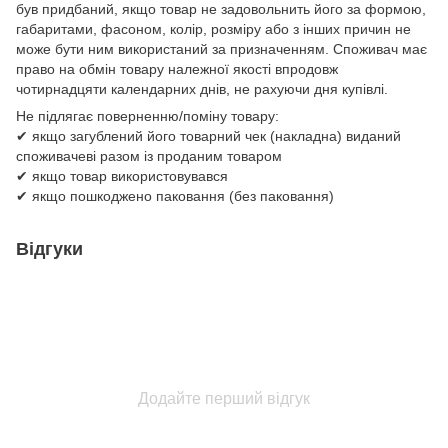
був придбаний, якщо товар не задовольнить його за формою,
габаритами, фасоном, колір, розміру або з інших причин не
може бути ним використаний за призначенням. Споживач має
право на обмін товару належної якості впродовж
чотирнадцяти календарних днів, не рахуючи дня купівлі.
Не підлягає поверненню/поміну товару:
✔ якщо загублений його товарний чек (накладна) виданий
споживачеві разом із проданим товаром
✔ якщо товар використовувався
✔ якщо пошкоджено паковання (без паковання)
Відгуки
Додайте перший відгук