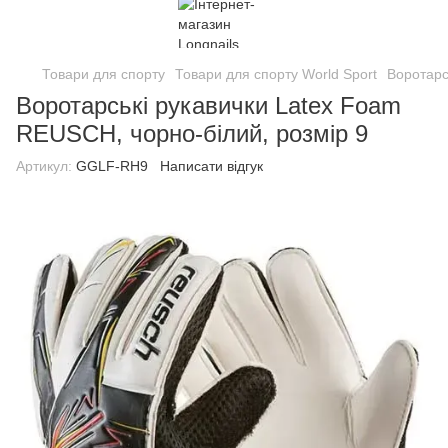
Товари для спорту
Товари для спорту World Sport
Воротарс
Воротарські рукавички Latex Foam
REUSCH, чорно-білий, розмір 9
Артикул:
GGLF-RH9
Написати відгук