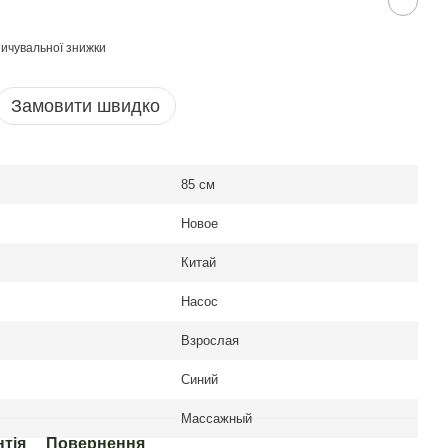
ичувальної знижки
Замовити швидко
85 см
Новое
Китай
Насос
Взрослая
Синий
Массажный
нтія
Повернення