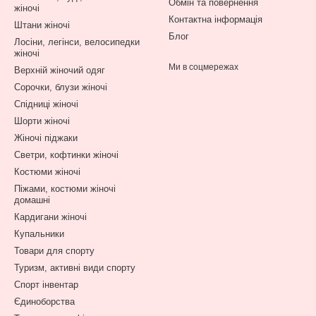
Обмін та повернення
жіночі
Контактна інформація
Штани жіночі
Блог
Лосіни, легінси, велосипедки
жіночі
Ми в соцмережах
Верхній жіночий одяг
Сорочки, блузи жіночі
Спідниці жіночі
Шорти жіночі
Жіночі піджаки
Светри, кофтинки жіночі
Костюми жіночі
Піжами, костюми жіночі
домашні
Кардигани жіночі
Купальники
Товари для спорту
Туризм, активні види спорту
Спорт інвентар
Єдиноборства