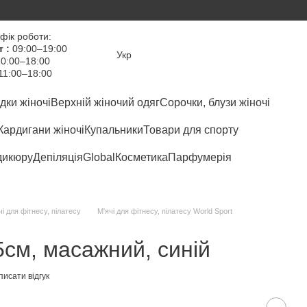
фік роботи:
т :
09:00–19:00
Укр
0:00–18:00
11:00–18:00
дки жіночі
Верхній жіночий одяг
Сорочки, блузи жіночі
Кардигани жіночі
Купальники
Товари для спорту
дикюру
Депіляція
Global
Косметика
Парфумерія
чі для фітнесу, пілатесу
М'ячі для фітнесу, пілатесу World Sport
5см, масажний, синій
исати відгук