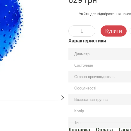
629 грн
Увійти
для відображення накоп
%
Купити
Характеристики
Диаметр
Состояние
Страна производитель
Особливості
Возрастная группа
Колір
Тип
Доставка
Оплата
Гара