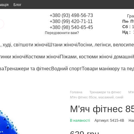
мація
Блог
+380 (93) 498-56-73
Гра
+380 (99) 420-71-11
Пн- П
Сб :
1
+380 (98) 540-65-45
Нд :
Передзвонити вам?
 худі, світшоти жіночі
Штани жіночі
Лосіни, легінси, велосипе
инки жіночі
Костюми жіночі
Піжами, костюми жіночі домашні
ва
Тренажери та фітнес
Водний спорт
Товари манікюру та пе
Головна
Тренажери та фітнес
М'я
М'яч фітнес 85см, масажний, синій
М'яч фітнес 8
В наявності
Артикул: 5415-4B
Нап