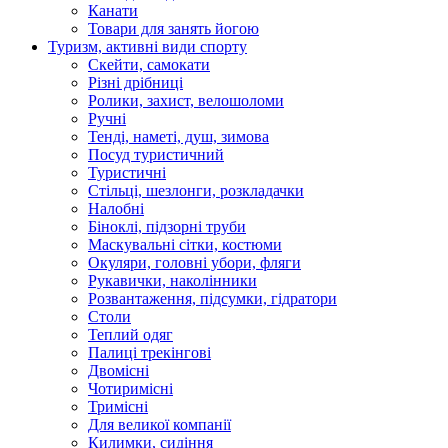
Канати
Товари для занять йогою
Туризм, активні види спорту
Скейти, самокати
Різні дрібниці
Ролики, захист, велошоломи
Ручні
Тенді, наметі, душ, зимова
Посуд туристичний
Туристичні
Стільці, шезлонги, розкладачки
Налобні
Біноклі, підзорні труби
Маскувальні сітки, костюми
Окуляри, головні убори, фляги
Рукавички, наколінники
Розвантаження, підсумки, гідратори
Столи
Теплий одяг
Палиці трекінгові
Двомісні
Чотиримісні
Тримісні
Для великої компанії
Килимки, сидіння