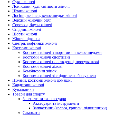
Сукні жіночі
Лонгсліви, худі, світшоти жіночі
Штани жіночі
Лосіни, легінси, велосипедки жіночі
Верхній жіночий одяг
Сорочки, блузи жіночі
Спідниці жіночі
Шорти жіночі
Жіночі піджаки
Светри, кофтинки жіночі
Костюми жіночі
Костюми жіночі з шортами чи велосипедами
Костюми жіночі спортивні
Костюми жіночі повсякденні, прогулянкові
Костюми жіночі ділові
Комбінезони жіночі
Костюми жіночі зі спідницею або сукнею
Піжами, костюми жіночі домашні
Кардигани жіночі
Купальники
Товари для спорту
Запчастини та аксесуари
Аксесуари та інструменти
Запчастини (колеса, грипси, підшипники)
Самокати