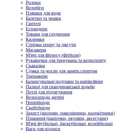
Ролики
Велобіги
Пляшки для води
Балетки та чешки
Гантелі
Еспандери
Товари для схуднення
Килимки
Стрічки опору та джгути
Масажери
М'ячі для фітнесу (фітболи)
Рукавички для тренувань та велоспорту
Скакалки
Сумки та чохли для занять спортом
Тренажери
Балансувальні подушки та напівсфери
Палиці для скандинавської ходьби
Петлі для підтягування
Велосипеди дитячі
Пенніборди
Скейтборди
Захист (шоломи, наколінники, налокітники)
Плавання (шапочки, окуляри, аксесуари)
М'ячі футбольні, баскетбольні, волейбольні
Ваги для підлоги