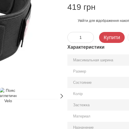
419 грн
Увійти
для відображення накоп
%
Купити
Характеристики
Максимальная ширина
Размер
Состояние
Колір
Застежка
Материал
Назначение