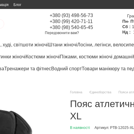
мація
Блог
+380 (93) 498-56-73
Гра
+380 (99) 420-71-11
Пн- П
Сб :
1
+380 (98) 540-65-45
Нд :
Передзвонити вам?
 худі, світшоти жіночі
Штани жіночі
Лосіни, легінси, велосипе
инки жіночі
Костюми жіночі
Піжами, костюми жіночі домашні
ва
Тренажери та фітнес
Водний спорт
Товари манікюру та пе
Головна
Єдиноборства
Пояси атл
Пояс атлетичн
XL
В наявності
Артикул: PTB-12025-X