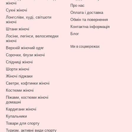
жіночі
Про нас
Сукні жіночі
Оплата і доставка
Лонгсліви, худі, світшоти
Обмін та повернення
жіночі
Контактна інформація
Штани жіночі
Блог
Лосіни, легінси, велосипедки
жіночі
Ми в соцмережах
Верхній жіночий одяг
Сорочки, блузи жіночі
Спідниці жіночі
Шорти жіночі
Жіночі піджаки
Светри, кофтинки жіночі
Костюми жіночі
Піжами, костюми жіночі
домашні
Кардигани жіночі
Купальники
Товари для спорту
Туризм, активні види спорту