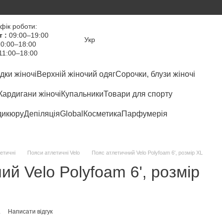
фік роботи:
т :
09:00–19:00
Укр
0:00–18:00
11:00–18:00
дки жіночі
Верхній жіночий одяг
Сорочки, блузи жіночі
Кардигани жіночі
Купальники
Товари для спорту
дикюру
Депіляція
Global
Косметика
Парфумерія
етичні
Пояси атлетичні Velo
Пояс атлетичний Velo Polyfoam 6', розмір XL
ий Velo Polyfoam 6', розмір
L
Написати відгук