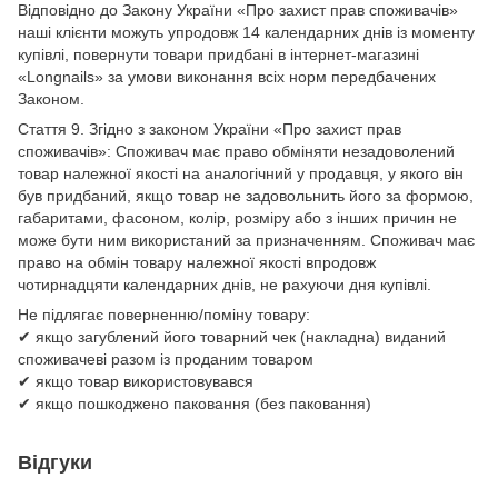
Відповідно до Закону України «Про захист прав споживачів»
наші клієнти можуть упродовж 14 календарних днів із моменту
купівлі, повернути товари придбані в інтернет-магазині
«Longnails» за умови виконання всіх норм передбачених
Законом.
Стаття 9. Згідно з законом України «Про захист прав
споживачів»: Споживач має право обміняти незадоволений
товар належної якості на аналогічний у продавця, у якого він
був придбаний, якщо товар не задовольнить його за формою,
габаритами, фасоном, колір, розміру або з інших причин не
може бути ним використаний за призначенням. Споживач має
право на обмін товару належної якості впродовж
чотирнадцяти календарних днів, не рахуючи дня купівлі.
Не підлягає поверненню/поміну товару:
✔ якщо загублений його товарний чек (накладна) виданий
споживачеві разом із проданим товаром
✔ якщо товар використовувався
✔ якщо пошкоджено паковання (без паковання)
Відгуки