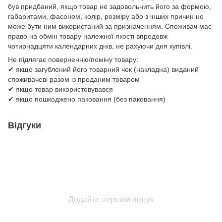
був придбаний, якщо товар не задовольнить його за формою,
габаритами, фасоном, колір, розміру або з інших причин не
може бути ним використаний за призначенням. Споживач має
право на обмін товару належної якості впродовж
чотирнадцяти календарних днів, не рахуючи дня купівлі.
Не підлягає поверненню/поміну товару:
✔ якщо загублений його товарний чек (накладна) виданий
споживачеві разом із проданим товаром
✔ якщо товар використовувався
✔ якщо пошкоджено паковання (без паковання)
Відгуки
Додайте перший відгук