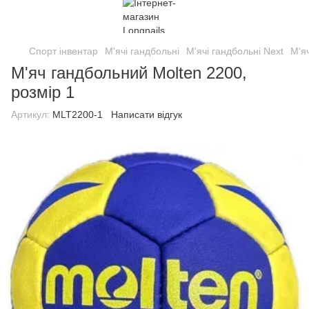
Спорт інвентар
М'ячі гандбольні
М'ячі гандбольні Next
М'я
М'яч гандбольний Molten 2200,
розмір 1
Артикул:
MLT2200-1
Написати відгук