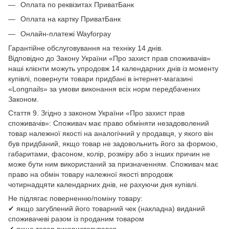
Оплата по реквізитах ПриватБанк
Оплата на картку ПриватБанк
Онлайн-платежі Wayforpay
Гарантійне обслуговування на техніку 14 днів.
Відповідно до Закону України «Про захист прав споживачів»
наші клієнти можуть упродовж 14 календарних днів із моменту
купівлі, повернути товари придбані в інтернет-магазині
«Longnails» за умови виконання всіх норм передбачених
Законом.
Стаття 9. Згідно з законом України «Про захист прав
споживачів»: Споживач має право обміняти незадоволений
товар належної якості на аналогічний у продавця, у якого він
був придбаний, якщо товар не задовольнить його за формою,
габаритами, фасоном, колір, розміру або з інших причин не
може бути ним використаний за призначенням. Споживач має
право на обмін товару належної якості впродовж
чотирнадцяти календарних днів, не рахуючи дня купівлі.
Не підлягає поверненню/поміну товару:
✔ якщо загублений його товарний чек (накладна) виданий
споживачеві разом із проданим товаром