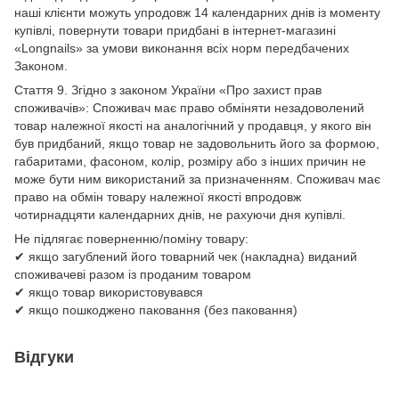
наші клієнти можуть упродовж 14 календарних днів із моменту
купівлі, повернути товари придбані в інтернет-магазині
«Longnails» за умови виконання всіх норм передбачених
Законом.
Стаття 9. Згідно з законом України «Про захист прав
споживачів»: Споживач має право обміняти незадоволений
товар належної якості на аналогічний у продавця, у якого він
був придбаний, якщо товар не задовольнить його за формою,
габаритами, фасоном, колір, розміру або з інших причин не
може бути ним використаний за призначенням. Споживач має
право на обмін товару належної якості впродовж
чотирнадцяти календарних днів, не рахуючи дня купівлі.
Не підлягає поверненню/поміну товару:
✔ якщо загублений його товарний чек (накладна) виданий
споживачеві разом із проданим товаром
✔ якщо товар використовувався
✔ якщо пошкоджено паковання (без паковання)
Відгуки