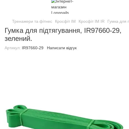
Тренажери та фітнес
Кросфіт IM
Кросфіт IM IR
Гумка для 
Гумка для підтягування, IR97660-29,
зелений.
Артикул:
IR97660-29
Написати відгук