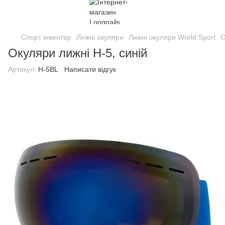
Спорт інвентар
Лижні окуляри
Лижні окуляри World Sport
О
Окуляри лижні H-5, синій
Артикул:
H-5BL
Написати відгук