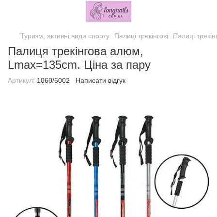
Туризм, активні види спорту
Палиці трекінгові
Палиці трекін
Палиця трекінгова алюм,
Lmax=135cm. Ціна за пару
Артикул:
1060/6002
Написати відгук