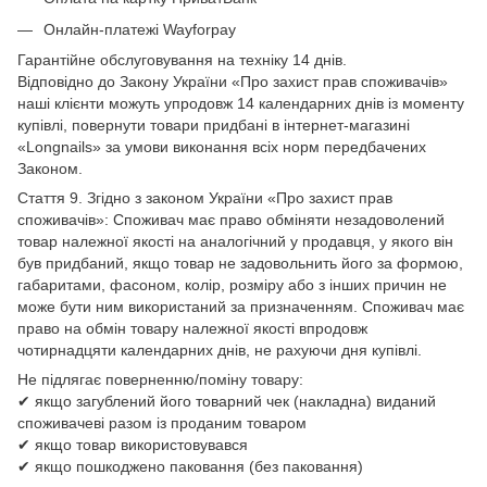
Онлайн-платежі Wayforpay
Гарантійне обслуговування на техніку 14 днів.
Відповідно до Закону України «Про захист прав споживачів»
наші клієнти можуть упродовж 14 календарних днів із моменту
купівлі, повернути товари придбані в інтернет-магазині
«Longnails» за умови виконання всіх норм передбачених
Законом.
Стаття 9. Згідно з законом України «Про захист прав
споживачів»: Споживач має право обміняти незадоволений
товар належної якості на аналогічний у продавця, у якого він
був придбаний, якщо товар не задовольнить його за формою,
габаритами, фасоном, колір, розміру або з інших причин не
може бути ним використаний за призначенням. Споживач має
право на обмін товару належної якості впродовж
чотирнадцяти календарних днів, не рахуючи дня купівлі.
Не підлягає поверненню/поміну товару:
✔ якщо загублений його товарний чек (накладна) виданий
споживачеві разом із проданим товаром
✔ якщо товар використовувався
✔ якщо пошкоджено паковання (без паковання)