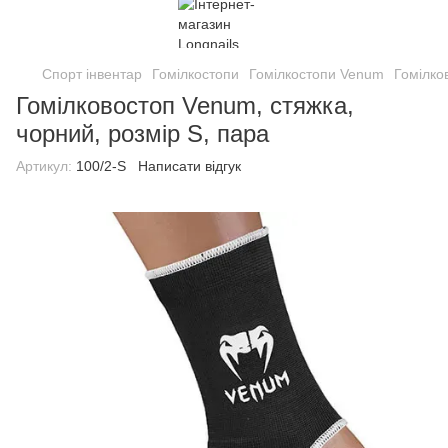
Спорт інвентар
Гомілкостопи
Гомілкостопи Venum
Гомілко
Гомілковостоп Venum, стяжка,
чорний, розмір S, пара
Артикул:
100/2-S
Написати відгук