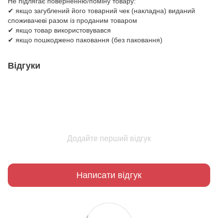
Не підлягає поверненню/поміну товару:
✔ якщо загублений його товарний чек (накладна) виданий
споживачеві разом із проданим товаром
✔ якщо товар використовувався
✔ якщо пошкоджено паковання (без паковання)
Відгуки
Додайте перший відгук
Написати відгук