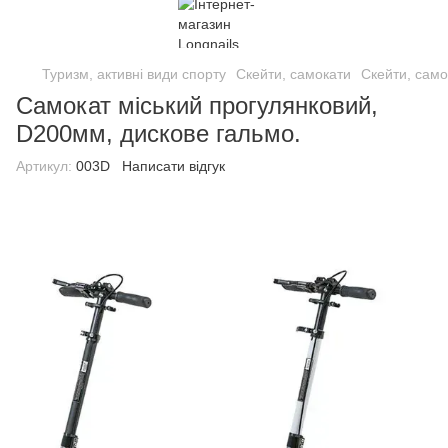
Туризм, активні види спорту
Скейти, самокати
Скейти, само
Самокат міський прогулянковий,
D200мм, дискове гальмо.
Артикул:
003D
Написати відгук