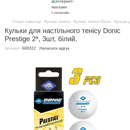
Спорт інвентар
Кульки тенісні
Кульки тенісні Donic
Кульки д
Кульки для настільного тенісу Donic
Prestige 2*, 3шт, білий.
Артикул:
608322
Написати відгук