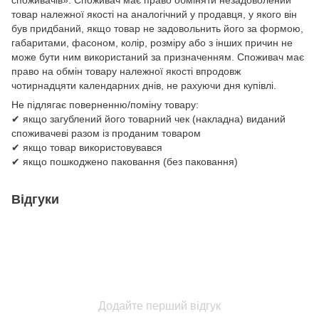
споживачів»: Споживач має право обміняти незадоволений
товар належної якості на аналогічний у продавця, у якого він
був придбаний, якщо товар не задовольнить його за формою,
габаритами, фасоном, колір, розміру або з інших причин не
може бути ним використаний за призначенням. Споживач має
право на обмін товару належної якості впродовж
чотирнадцяти календарних днів, не рахуючи дня купівлі.
Не підлягає поверненню/поміну товару:
✔ якщо загублений його товарний чек (накладна) виданий
споживачеві разом із проданим товаром
✔ якщо товар використовувався
✔ якщо пошкоджено паковання (без паковання)
Відгуки
Додайте перший відгук