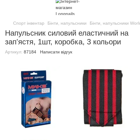
Спорт інвентар
Бінти, напульсники
Бінти, напульсники Worl
Напульсник силовий еластичний на
зап'ястя, 1шт, коробка, 3 кольори
Артикул:
87184
Написати відгук