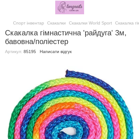
Спорт інвентар
Скакалки
Скакалки World Sport
Скакалка гі
Скакалка гімнастична 'райдуга' 3м,
бавовна/поліестер
Артикул:
85195
Написати відгук