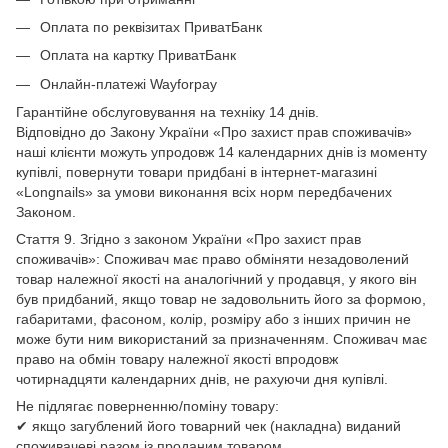
Оплата по реквізитах ПриватБанк
Оплата на картку ПриватБанк
Онлайн-платежі Wayforpay
Гарантійне обслуговування на техніку 14 днів.
Відповідно до Закону України «Про захист прав споживачів»
наші клієнти можуть упродовж 14 календарних днів із моменту
купівлі, повернути товари придбані в інтернет-магазині
«Longnails» за умови виконання всіх норм передбачених
Законом.
Стаття 9. Згідно з законом України «Про захист прав
споживачів»: Споживач має право обміняти незадоволений
товар належної якості на аналогічний у продавця, у якого він
був придбаний, якщо товар не задовольнить його за формою,
габаритами, фасоном, колір, розміру або з інших причин не
може бути ним використаний за призначенням. Споживач має
право на обмін товару належної якості впродовж
чотирнадцяти календарних днів, не рахуючи дня купівлі.
Не підлягає поверненню/поміну товару:
✔ якщо загублений його товарний чек (накладна) виданий
споживачеві разом із проданим товаром