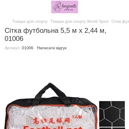
Товари для спорту
Товари для спорту World Sport
Сітка фу
Сітка футбольна 5,5 м х 2,44 м,
01006
Артикул:
01006
Написати відгук