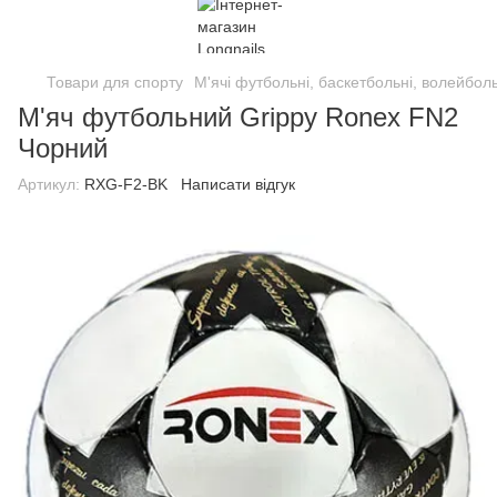
Товари для спорту
М'ячі футбольні, баскетбольні, волейболь
М'яч футбольний Grippy Ronex FN2
Чорний
Артикул:
RXG-F2-BK
Написати відгук