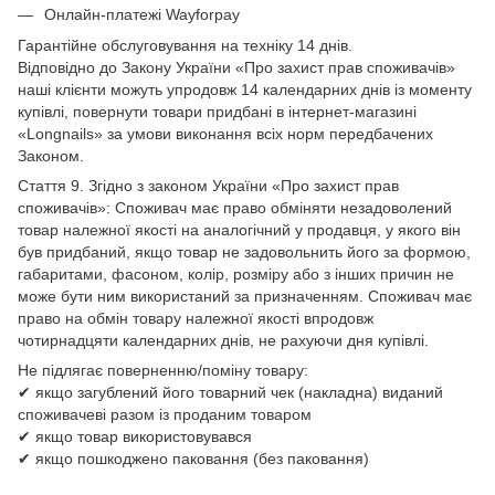
Онлайн-платежі Wayforpay
Гарантійне обслуговування на техніку 14 днів.
Відповідно до Закону України «Про захист прав споживачів»
наші клієнти можуть упродовж 14 календарних днів із моменту
купівлі, повернути товари придбані в інтернет-магазині
«Longnails» за умови виконання всіх норм передбачених
Законом.
Стаття 9. Згідно з законом України «Про захист прав
споживачів»: Споживач має право обміняти незадоволений
товар належної якості на аналогічний у продавця, у якого він
був придбаний, якщо товар не задовольнить його за формою,
габаритами, фасоном, колір, розміру або з інших причин не
може бути ним використаний за призначенням. Споживач має
право на обмін товару належної якості впродовж
чотирнадцяти календарних днів, не рахуючи дня купівлі.
Не підлягає поверненню/поміну товару:
✔ якщо загублений його товарний чек (накладна) виданий
споживачеві разом із проданим товаром
✔ якщо товар використовувався
✔ якщо пошкоджено паковання (без паковання)