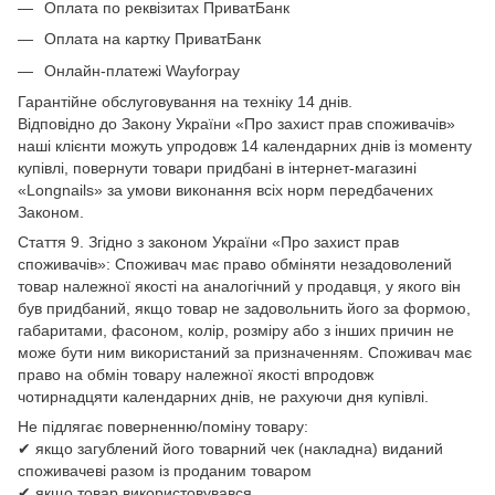
Оплата по реквізитах ПриватБанк
Оплата на картку ПриватБанк
Онлайн-платежі Wayforpay
Гарантійне обслуговування на техніку 14 днів.
Відповідно до Закону України «Про захист прав споживачів»
наші клієнти можуть упродовж 14 календарних днів із моменту
купівлі, повернути товари придбані в інтернет-магазині
«Longnails» за умови виконання всіх норм передбачених
Законом.
Стаття 9. Згідно з законом України «Про захист прав
споживачів»: Споживач має право обміняти незадоволений
товар належної якості на аналогічний у продавця, у якого він
був придбаний, якщо товар не задовольнить його за формою,
габаритами, фасоном, колір, розміру або з інших причин не
може бути ним використаний за призначенням. Споживач має
право на обмін товару належної якості впродовж
чотирнадцяти календарних днів, не рахуючи дня купівлі.
Не підлягає поверненню/поміну товару:
✔ якщо загублений його товарний чек (накладна) виданий
споживачеві разом із проданим товаром
✔ якщо товар використовувався