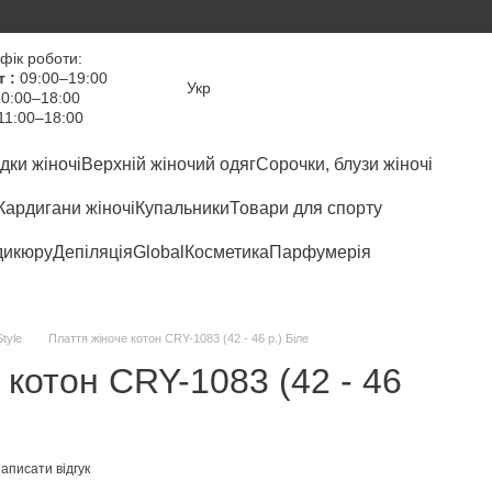
фік роботи:
т :
09:00–19:00
Укр
0:00–18:00
11:00–18:00
дки жіночі
Верхній жіночий одяг
Сорочки, блузи жіночі
Кардигани жіночі
Купальники
Товари для спорту
дикюру
Депіляція
Global
Косметика
Парфумерія
Style
Плаття жіноче котон CRY-1083 (42 - 46 р.) Біле
 котон CRY-1083 (42 - 46
аписати відгук