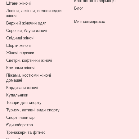
Контактна інформація
Штани жіночі
Блог
Лосіни, легінси, велосипедки
жіночі
Ми в соцмережах
Верхній жіночий одяг
Сорочки, блузи жіночі
Спідниці жіночі
Шорти жіночі
Жіночі піджаки
Светри, кофтинки жіночі
Костюми жіночі
Піжами, костюми жіночі
домашні
Кардигани жіночі
Купальники
Товари для спорту
Туризм, активні види спорту
Спорт інвентар
Єдиноборства
Тренажери та фітнес