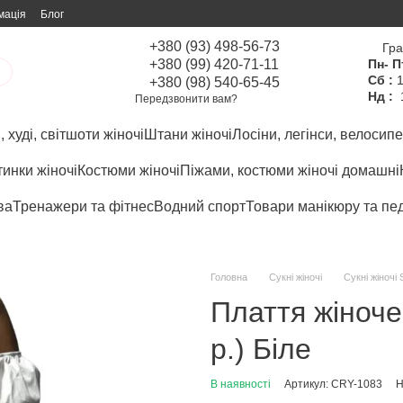
мація
Блог
+380 (93) 498-56-73
Гра
+380 (99) 420-71-11
Пн- П
Сб :
1
+380 (98) 540-65-45
Нд :
Передзвонити вам?
 худі, світшоти жіночі
Штани жіночі
Лосіни, легінси, велосипе
инки жіночі
Костюми жіночі
Піжами, костюми жіночі домашні
ва
Тренажери та фітнес
Водний спорт
Товари манікюру та пе
Головна
Сукні жіночі
Сукні жіночі 
Плаття жіноче
р.) Біле
В наявності
Артикул: CRY-1083
Н