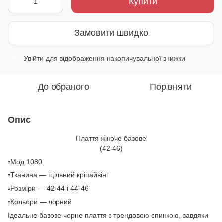
Купити
Замовити швидко
Увійти
для відображення накопичувальної знижки
%
До обраного
Порівняти
Опис
Плаття жіноче базове
(42-46)
▫️Мод 1080
▫️Тканина — щільний кріпайвінг
▫️Розміри — 42-44 і 44-46
▫️Кольори — чорний
Ідеальне базове чорне плаття з трендовою спинкою, завдяки