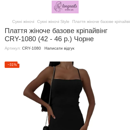
Сукні жіночі
Сукні жіночі Style
Плаття жіноче базове кріпайві
Плаття жіноче базове кріпайвінг
CRY-1080 (42 - 46 р.) Чорне
Артикул:
CRY-1080
Написати відгук
−31%