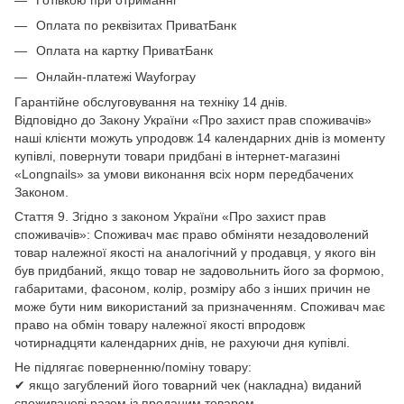
Оплата по реквізитах ПриватБанк
Оплата на картку ПриватБанк
Онлайн-платежі Wayforpay
Гарантійне обслуговування на техніку 14 днів.
Відповідно до Закону України «Про захист прав споживачів»
наші клієнти можуть упродовж 14 календарних днів із моменту
купівлі, повернути товари придбані в інтернет-магазині
«Longnails» за умови виконання всіх норм передбачених
Законом.
Стаття 9. Згідно з законом України «Про захист прав
споживачів»: Споживач має право обміняти незадоволений
товар належної якості на аналогічний у продавця, у якого він
був придбаний, якщо товар не задовольнить його за формою,
габаритами, фасоном, колір, розміру або з інших причин не
може бути ним використаний за призначенням. Споживач має
право на обмін товару належної якості впродовж
чотирнадцяти календарних днів, не рахуючи дня купівлі.
Не підлягає поверненню/поміну товару:
✔ якщо загублений його товарний чек (накладна) виданий
споживачеві разом із проданим товаром