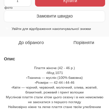
Купити
Замовити швидко
Увійти
для відображення накопичувальної знижки
%
До обраного
Порівняти
Опис
Плаття жіноче (42 - 46 р.)
▫️Мод 1071
▫️Тканина — муслін (100% бавовна)
▫️Розміри — 42-44 і 44-46
▫️Квіти — чорний, червоний, молочний, олива, жовтий,
блакитний, рожевий і принт волошки
Муслінові плаття стали хітом цього сезону і в них неможливо
не закохатися з першого погляду
Неймовірно ніжне та легке плаття стане твоїм улюбленим