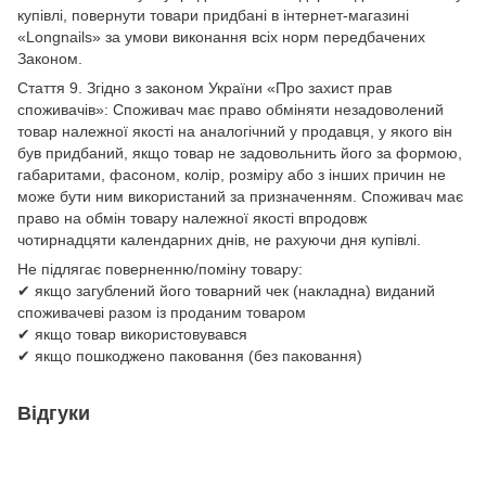
купівлі, повернути товари придбані в інтернет-магазині
«Longnails» за умови виконання всіх норм передбачених
Законом.
Стаття 9. Згідно з законом України «Про захист прав
споживачів»: Споживач має право обміняти незадоволений
товар належної якості на аналогічний у продавця, у якого він
був придбаний, якщо товар не задовольнить його за формою,
габаритами, фасоном, колір, розміру або з інших причин не
може бути ним використаний за призначенням. Споживач має
право на обмін товару належної якості впродовж
чотирнадцяти календарних днів, не рахуючи дня купівлі.
Не підлягає поверненню/поміну товару:
✔ якщо загублений його товарний чек (накладна) виданий
споживачеві разом із проданим товаром
✔ якщо товар використовувався
✔ якщо пошкоджено паковання (без паковання)
Відгуки