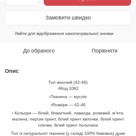
Замовити швидко
Увійти
для відображення накопичувальної знижки
%
До обраного
Порівняти
Опис
Топ жіночий (42-46)
▫️Мод 1062
▫️Тканина — муслін
▫️Розміри — 42-46
▫️ Кольори — білий, блакитний, лаванда, рожевий, м'ята,
малина, персик принт, білий принт квіточки, білий принт
гілочки, білий принт тюльпани
Топ із натуральної тканини (у складі 100% бавовна) дуже