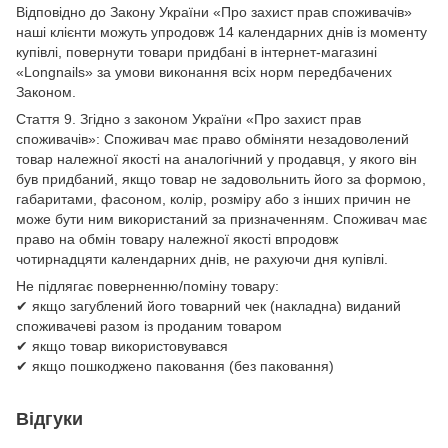
Відповідно до Закону України «Про захист прав споживачів»
наші клієнти можуть упродовж 14 календарних днів із моменту
купівлі, повернути товари придбані в інтернет-магазині
«Longnails» за умови виконання всіх норм передбачених
Законом.
Стаття 9. Згідно з законом України «Про захист прав
споживачів»: Споживач має право обміняти незадоволений
товар належної якості на аналогічний у продавця, у якого він
був придбаний, якщо товар не задовольнить його за формою,
габаритами, фасоном, колір, розміру або з інших причин не
може бути ним використаний за призначенням. Споживач має
право на обмін товару належної якості впродовж
чотирнадцяти календарних днів, не рахуючи дня купівлі.
Не підлягає поверненню/поміну товару:
✔ якщо загублений його товарний чек (накладна) виданий
споживачеві разом із проданим товаром
✔ якщо товар використовувався
✔ якщо пошкоджено паковання (без паковання)
Відгуки