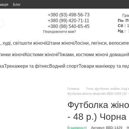
мація
Блог
+380 (93) 498-56-73
Гра
+380 (99) 420-71-11
Пн- П
Сб :
1
+380 (98) 540-65-45
Нд :
Передзвонити вам?
 худі, світшоти жіночі
Штани жіночі
Лосіни, легінси, велосипе
инки жіночі
Костюми жіночі
Піжами, костюми жіночі домашні
ва
Тренажери та фітнес
Водний спорт
Товари манікюру та пе
Головна
Топи, футболки, майки, боді ж
Футболка жіноча оверсайз BBD-1429 (42 - 
Футболка жіно
- 48 р.) Чорна
В наявності
Артикул: BBD-1429
Н