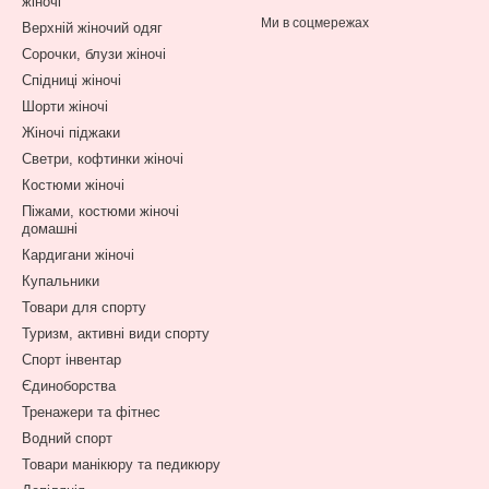
жіночі
Ми в соцмережах
Верхній жіночий одяг
Сорочки, блузи жіночі
Спідниці жіночі
Шорти жіночі
Жіночі піджаки
Светри, кофтинки жіночі
Костюми жіночі
Піжами, костюми жіночі
домашні
Кардигани жіночі
Купальники
Товари для спорту
Туризм, активні види спорту
Спорт інвентар
Єдиноборства
Тренажери та фітнес
Водний спорт
Товари манікюру та педикюру