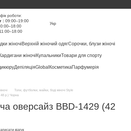
фік роботи:
т :
09:00–19:00
Укр
0:00–18:00
11:00–18:00
дки жіночі
Верхній жіночий одяг
Сорочки, блузи жіночі
Кардигани жіночі
Купальники
Товари для спорту
дикюру
Депіляція
Global
Косметика
Парфумерія
іночі
Топи, футболки, майки, боді жіночі Style
48 р.) Чорна
ча оверсайз BBD-1429 (42
аписати відгук