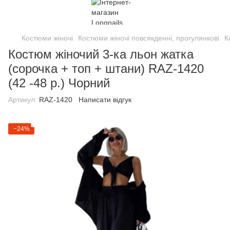
Костюми жіночі
Костюми жіночі повсякденні, прогулянкові
К
Костюм жіночий 3-ка льон жатка
(сорочка + топ + штани) RAZ-1420
(42 -48 р.) Чорний
Артикул:
RAZ-1420
Написати відгук
−24%