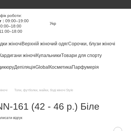
фік роботи:
т :
09:00–19:00
Укр
0:00–18:00
11:00–18:00
дки жіночі
Верхній жіночий одяг
Сорочки, блузи жіночі
Кардигани жіночі
Купальники
Товари для спорту
дикюру
Депіляція
Global
Косметика
Парфумерія
іночі
Топи, футболки, майки, боді жіночі Style
N-161 (42 - 46 р.) Біле
писати відгук