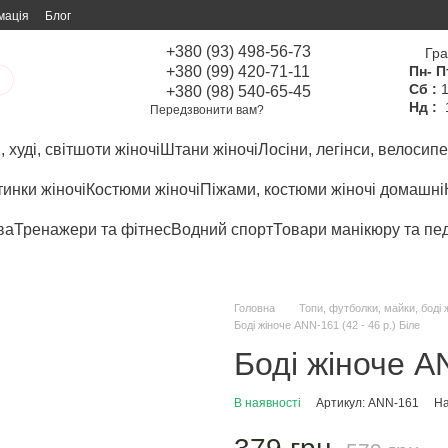
мація
Блог
+380 (93) 498-56-73
Гра
+380 (99) 420-71-11
Пн- П
Сб :
1
+380 (98) 540-65-45
Нд :
Передзвонити вам?
 худі, світшоти жіночі
Штани жіночі
Лосіни, легінси, велосипе
инки жіночі
Костюми жіночі
Піжами, костюми жіночі домашні
ва
Тренажери та фітнес
Водний спорт
Товари манікюру та пе
Головна
Топи, футболки, майки, боді ж
Боді жіноче ANN-161 (42 - 46 р.) Біле
Боді жіноче AN
В наявності
Артикул: ANN-161
На