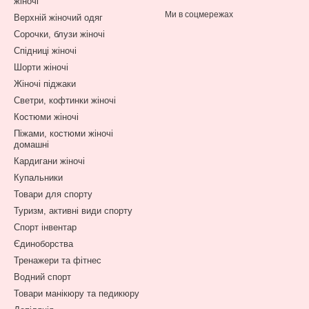
жіночі
Ми в соцмережах
Верхній жіночий одяг
Сорочки, блузи жіночі
Спідниці жіночі
Шорти жіночі
Жіночі піджаки
Светри, кофтинки жіночі
Костюми жіночі
Піжами, костюми жіночі
домашні
Кардигани жіночі
Купальники
Товари для спорту
Туризм, активні види спорту
Спорт інвентар
Єдиноборства
Тренажери та фітнес
Водний спорт
Товари манікюру та педикюру